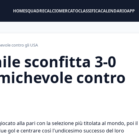
HOME
SQUADRE
CALCIOMERCATO
CLASSIFICA
CALENDARIO
APP
hevole contro gli USA
ile sconfitta 3-0
amichevole contro
ato alla pari con la selezione più titolata al mondo, poi il
due gol e centrare così l'undicesimo successo del loro