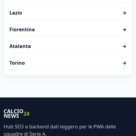
Lazio
→
Fiorentina
→
Atalanta
→
Torino
→
CALCIO
24
NEWS
Hub SEO e backend dati leggero per le PWA delle
squadre di Serie A.