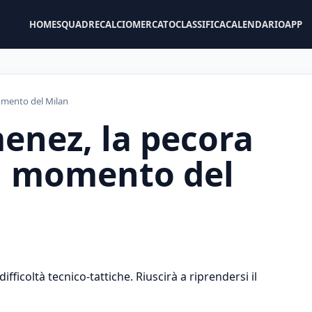
HOME
SQUADRE
CALCIOMERCATO
CLASSIFICA
CALENDARIO
APP
momento del Milan
menez, la pecora
n momento del
ifficoltà tecnico-tattiche. Riuscirà a riprendersi il