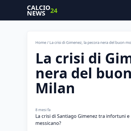
CALCIO
24
NEWS
Home
/ La crisi di Gimenez, la pecora nera del buon 
La crisi di Gi
nera del buo
Milan
8 mesi fa
La crisi di Santiago Gimenez tra infortuni e d
messicano?