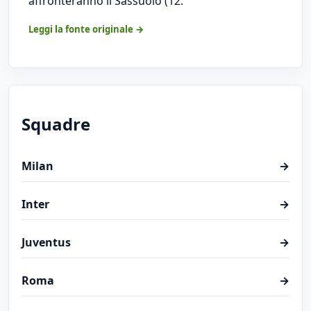
affronteranno il Sassuolo (12.
Leggi la fonte originale →
Squadre
Milan
→
Inter
→
Juventus
→
Roma
→