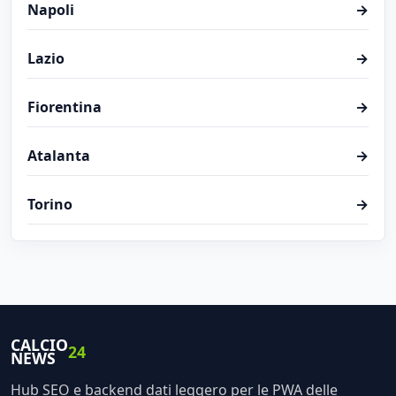
Napoli
→
Lazio
→
Fiorentina
→
Atalanta
→
Torino
→
CALCIO
24
NEWS
Hub SEO e backend dati leggero per le PWA delle