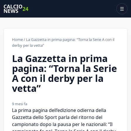
CALCIO
24
☰
NEWS
Home
/ La Gazzetta in prima pagina: “Torna la Serie A con il
derby per la vetta”
La Gazzetta in prima
pagina: “Torna la Serie
A con il derby per la
vetta”
9 mesi fa
La prima pagina dell’edizione odierna della
Gazzetta dello Sport parla del ritorno del
campionato dopo la pausa per le nazionali: “Il