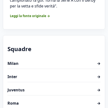
campionato fa gol. Torna la Serie A con il derby
per la vetta e sfide verità”.
Leggi la fonte originale →
Squadre
Milan
→
Inter
→
Juventus
→
Roma
→