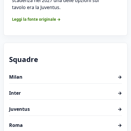
scadenza nel 2027 una delle opzioni sul
tavolo era la Juventus.
Leggi la fonte originale →
Squadre
Milan
→
Inter
→
Juventus
→
Roma
→