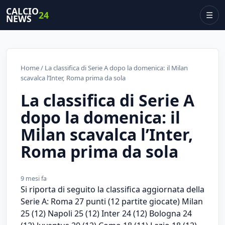
CALCIO
24
☰
NEWS
Home
/ La classifica di Serie A dopo la domenica: il Milan
scavalca l’Inter, Roma prima da sola
La classifica di Serie A
dopo la domenica: il
Milan scavalca l’Inter,
Roma prima da sola
9 mesi fa
Si riporta di seguito la classifica aggiornata della
Serie A: Roma 27 punti (12 partite giocate) Milan
25 (12) Napoli 25 (12) Inter 24 (12) Bologna 24