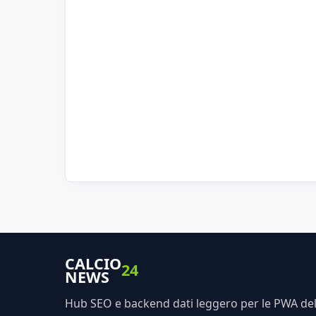
CALCIO
24
NEWS
Hub SEO e backend dati leggero per le PWA dell