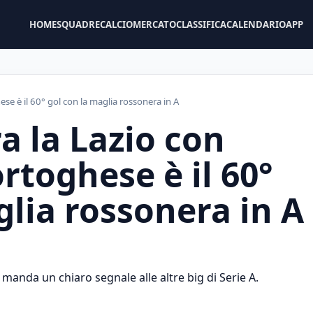
HOME
SQUADRE
CALCIOMERCATO
CLASSIFICA
CALENDARIO
APP
hese è il 60° gol con la maglia rossonera in A
a la Lazio con
ortoghese è il 60°
glia rossonera in A
 manda un chiaro segnale alle altre big di Serie A.