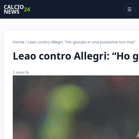
CALCIO
24
☰
NEWS
Home
/ Leao contro Allegri: “Ho giocato in una posizione non mia”
Leao contro Allegri: “Ho 
2 mesi fa