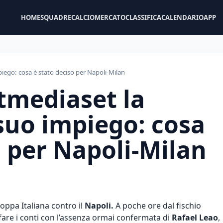
HOME
SQUADRE
CALCIOMERCATO
CLASSIFICA
CALENDARIO
APP
iego: cosa è stato deciso per Napoli-Milan
tmediaset la
suo impiego: cosa
o per Napoli-Milan
oppa Italiana contro il
Napoli.
A poche ore dal fischio
 fare i conti con l’assenza ormai confermata di
Rafael Leao
,