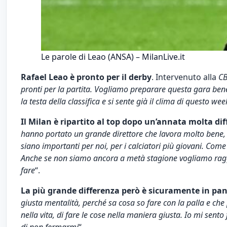
Le parole di Leao (ANSA) – MilanLive.it
Rafael Leao è pronto per il derby
. Intervenuto alla
C
pronti per la partita. Vogliamo preparare questa gara bene
la testa della classifica e si sente già il clima di questo we
Il Milan è ripartito al top dopo un’annata molta diff
hanno portato un grande direttore che lavora molto bene, 
siano importanti per noi, per i calciatori più giovani. Com
Anche se non siamo ancora a metà stagione vogliamo ragg
fare
“.
La più grande differenza però è sicuramente in pa
giusta mentalità, perché sa cosa so fare con la palla e ch
nella vita, di fare le cose nella maniera giusta. Io mi sent
di non fermarmi
“.