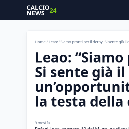
CALCIO
24
NEWS
Home
/ Leao: “Siamo pronti per il derby. Si sente già il
Leao: “Siamo p
Si sente già il
un’opportuni
la testa della 
9 mesi fa
Rafael Leao, numero 10 del Milan, ha rilasci