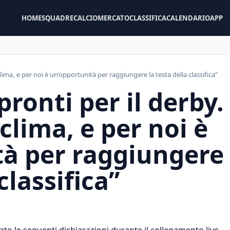
HOME
SQUADRE
CALCIOMERCATO
CLASSIFICA
CALENDARIO
APP
 clima, e per noi è un’opportunità per raggiungere la testa della classifica”
ronti per il derby.
 clima, e per noi è
tà per raggiungere
classifica”
ato le seguenti dichiarazioni durante il collegamento live