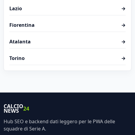
Lazio
→
Fiorentina
→
Atalanta
→
Torino
→
CALCIO
24
NEWS
Hub SEO e backend dati leggero per le PWA delle
squadre di Serie A.