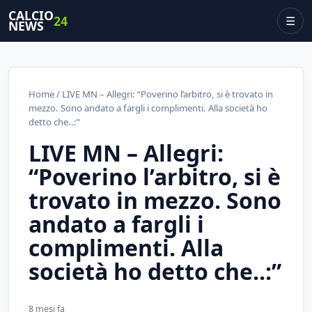
CALCIO
24
☰
NEWS
Home
/ LIVE MN – Allegri: “Poverino l’arbitro, si è trovato in
mezzo. Sono andato a fargli i complimenti. Alla società ho
detto che..:”
LIVE MN – Allegri:
“Poverino l’arbitro, si è
trovato in mezzo. Sono
andato a fargli i
complimenti. Alla
società ho detto che..:”
8 mesi fa