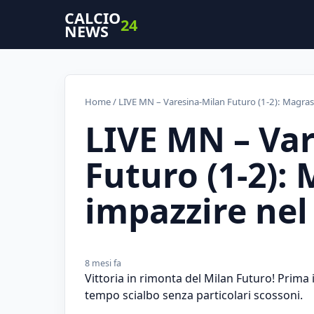
CALCIO
24
NEWS
Home
/ LIVE MN – Varesina-Milan Futuro (1-2): Magrass
LIVE MN – Va
Futuro (1-2):
impazzire nel
8 mesi fa
Vittoria in rimonta del Milan Futuro! Prima
tempo scialbo senza particolari scossoni.