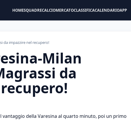
HOME
SQUADRE
CALCIOMERCATO
CLASSIFICA
CALENDARIO
APP
i da impazzire nel recupero!
resina-Milan
 Magrassi da
 recupero!
 il vantaggio della Varesina al quarto minuto, poi un primo