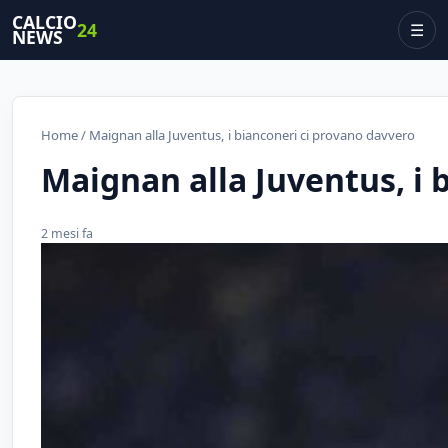
CALCIO
24
☰
NEWS
Home
/ Maignan alla Juventus, i bianconeri ci provano davvero
Maignan alla Juventus, i 
2 mesi fa