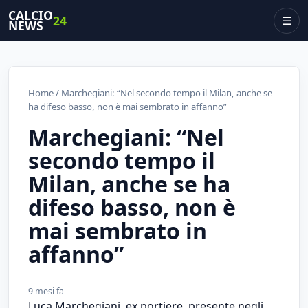
CALCIO
24
☰
NEWS
Home
/ Marchegiani: “Nel secondo tempo il Milan, anche se
ha difeso basso, non è mai sembrato in affanno”
Marchegiani: “Nel
secondo tempo il
Milan, anche se ha
difeso basso, non è
mai sembrato in
affanno”
9 mesi fa
Luca Marchegiani, ex portiere, presente negli