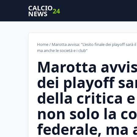
CALCIO
24
NEWS
Home
/ Marotta avvisa: “L’esito finale dei playoff sarà 
ma anche le società e i club”
Marotta avvisa
dei playoff s
della critica e
non solo la 
federale, ma a