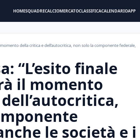
HOME
SQUADRE
CALCIOMERCATO
CLASSIFICA
CALENDARIO
APP
il momento della critica e dell’autocritica, non solo la componente federale,
: “L’esito finale
arà il momento
 dell’autocritica,
componente
nche le società e i