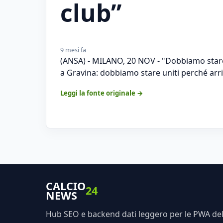
club”
9 mesi fa
(ANSA) - MILANO, 20 NOV - "Dobbiamo stare t
a Gravina: dobbiamo stare uniti perché arr
Leggi la fonte originale →
CALCIO
24
NEWS
Hub SEO e backend dati leggero per le PWA dell