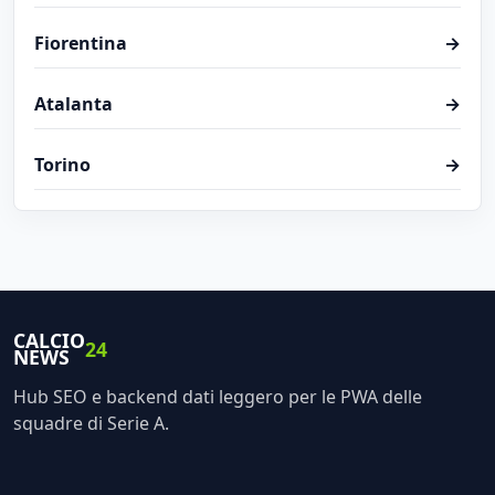
Fiorentina
→
Atalanta
→
Torino
→
CALCIO
24
NEWS
Hub SEO e backend dati leggero per le PWA delle
squadre di Serie A.