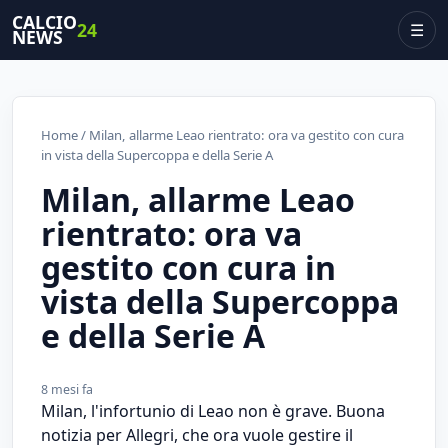
CALCIO
24
☰
NEWS
Home
/ Milan, allarme Leao rientrato: ora va gestito con cura
in vista della Supercoppa e della Serie A
Milan, allarme Leao
rientrato: ora va
gestito con cura in
vista della Supercoppa
e della Serie A
8 mesi fa
Milan, l'infortunio di Leao non è grave. Buona
notizia per Allegri, che ora vuole gestire il