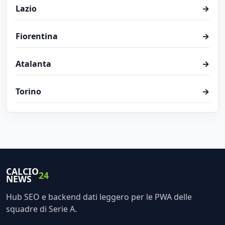
Lazio
→
Fiorentina
→
Atalanta
→
Torino
→
CALCIO
24
NEWS
Hub SEO e backend dati leggero per le PWA delle
squadre di Serie A.