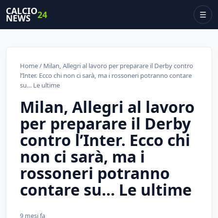
CALCIO
24
☰
NEWS
Home
/ Milan, Allegri al lavoro per preparare il Derby contro
l’Inter. Ecco chi non ci sarà, ma i rossoneri potranno contare
su… Le ultime
Milan, Allegri al lavoro
per preparare il Derby
contro l’Inter. Ecco chi
non ci sarà, ma i
rossoneri potranno
contare su… Le ultime
9 mesi fa