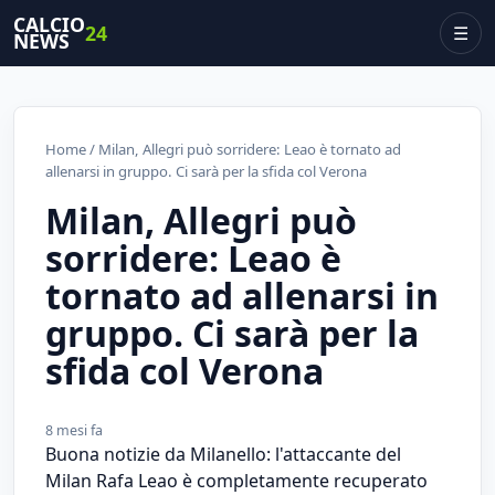
CALCIO
24
☰
NEWS
Home
/ Milan, Allegri può sorridere: Leao è tornato ad
allenarsi in gruppo. Ci sarà per la sfida col Verona
Milan, Allegri può
sorridere: Leao è
tornato ad allenarsi in
gruppo. Ci sarà per la
sfida col Verona
8 mesi fa
Buona notizie da Milanello: l'attaccante del
Milan Rafa Leao è completamente recuperato