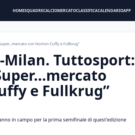
HOME
SQUADRE
CALCIOMERCATO
CLASSIFICA
CALENDARIO
APP
 Super…mercato con Norton-Cuffy e Fullkrug”
i-Milan. Tuttosport:
Super…mercato
ffy e Fullkrug”
eranno in campo per la prima semifinale di quest'edizione