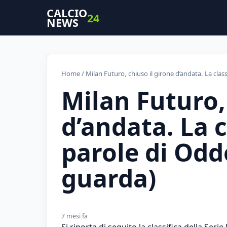
CALCIO
24
NEWS
Home
/ Milan Futuro, chiuso il girone d’andata. La clas
Milan Futuro,
d’andata. La c
parole di Odd
guarda)
7 mesi fa
Si riporta di seguito la classifica della Seri