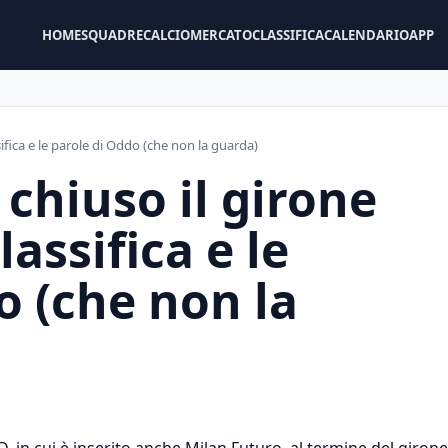
HOME
SQUADRE
CALCIOMERCATO
CLASSIFICA
CALENDARIO
APP
sifica e le parole di Oddo (che non la guarda)
 chiuso il girone
lassifica e le
o (che non la
e D, in cui è inserito anche Milan Futuro, al termine del girone