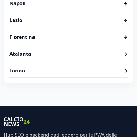
Napoli
→
Lazio
→
Fiorentina
→
Atalanta
→
Torino
→
CALCIO
24
NEWS
Hub SEO e backend dati leggero per le PWA delle