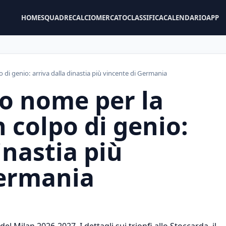
HOME
SQUADRE
CALCIOMERCATO
CLASSIFICA
CALENDARIO
APP
 di genio: arriva dalla dinastia più vincente di Germania
vo nome per la
 colpo di genio:
inastia più
Germania
 Milan 2026-2027. I dettagli sui trionfi allo Stoccarda, il