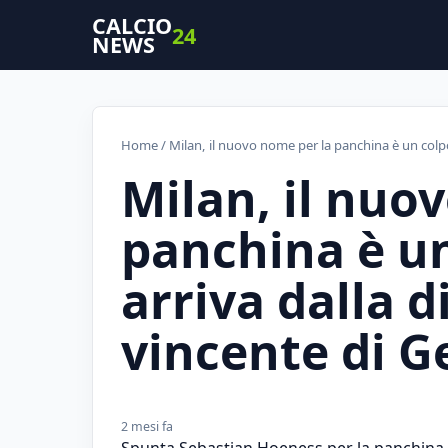
CALCIO
24
NEWS
Home
/ Milan, il nuovo nome per la panchina è un colpo
Milan, il nuo
panchina è un
arriva dalla d
vincente di 
2 mesi fa
Spunta Sebastian Hoeness per la panchina del