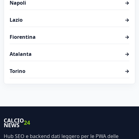
Napoli
→
Lazio
→
Fiorentina
→
Atalanta
→
Torino
→
CALCIO
24
NEWS
Hub SEO e backend dati leggero per le PWA delle