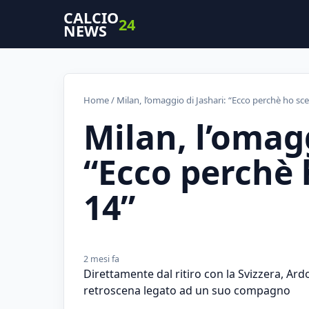
CALCIO
24
NEWS
Home
/ Milan, l’omaggio di Jashari: “Ecco perchè ho sc
Milan, l’omagg
“Ecco perchè 
14”
2 mesi fa
Direttamente dal ritiro con la Svizzera, Ard
retroscena legato ad un suo compagno