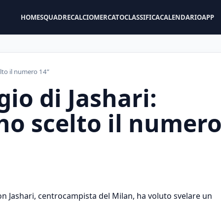
HOME
SQUADRE
CALCIOMERCATO
CLASSIFICA
CALENDARIO
APP
elto il numero 14”
io di Jashari:
ho scelto il numer
on Jashari, centrocampista del Milan, ha voluto svelare un