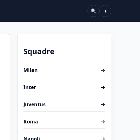
◑
Squadre
Milan
→
o
Inter
→
Juventus
→
Roma
→
Napoli
→