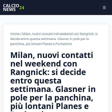
CALCIO
24
☰
NEWS
Home
/ Milan, nuovi contatti nel weekend con Rangnick: si
decide entro questa settimana. Glasner in pole per la
panchina, più lontani Planes e Pochettino
Milan, nuovi contatti
nel weekend con
Rangnick: si decide
entro questa
settimana. Glasner in
pole per la panchina,
più lontani Planes e