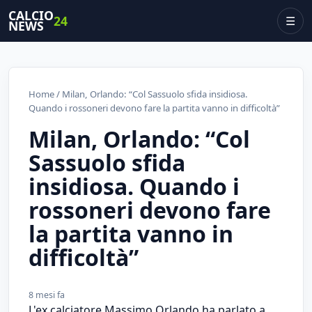
CALCIO
24
☰
NEWS
Home
/ Milan, Orlando: “Col Sassuolo sfida insidiosa.
Quando i rossoneri devono fare la partita vanno in difficoltà”
Milan, Orlando: “Col
Sassuolo sfida
insidiosa. Quando i
rossoneri devono fare
la partita vanno in
difficoltà”
8 mesi fa
L'ex calciatore Massimo Orlando ha parlato a