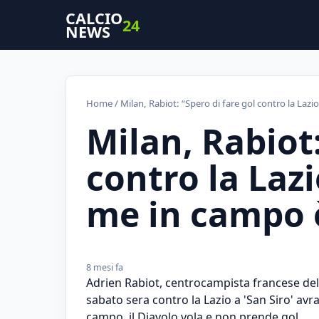
CALCIO
24
NEWS
Home
/ Milan, Rabiot: “Spero di fare gol contro la Lazi
Milan, Rabiot:
contro la Laz
me in campo è
8 mesi fa
Adrien Rabiot, centrocampista francese del
sabato sera contro la Lazio a 'San Siro' avr
campo, il Diavolo vola e non prende gol