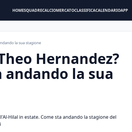
HOME
SQUADRE
CALCIOMERCATO
CLASSIFICA
CALENDARIO
APP
andando la sua stagione
i Theo Hernandez?
a andando la sua
'Al-Hilal in estate. Come sta andando la stagione del
i