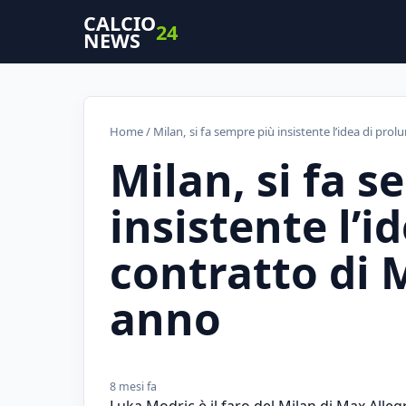
CALCIO
24
NEWS
Home
/ Milan, si fa sempre più insistente l’idea di pro
Milan, si fa 
insistente l’i
contratto di 
anno
8 mesi fa
Luka Modric è il faro del Milan di Max Allegr