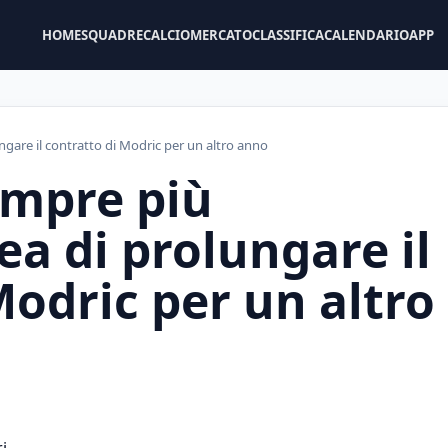
HOME
SQUADRE
CALCIOMERCATO
CLASSIFICA
CALENDARIO
APP
lungare il contratto di Modric per un altro anno
sempre più
dea di prolungare il
Modric per un altro
i.