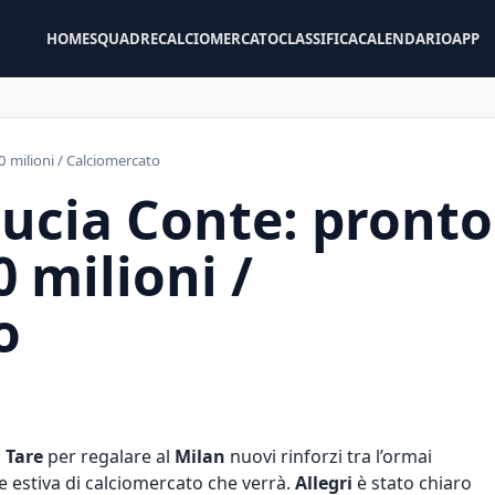
HOME
SQUADRE
CALCIOMERCATO
CLASSIFICA
CALENDARIO
APP
0 milioni / Calciomercato
rucia Conte: pronto
 milioni /
o
i Tare
per regalare al
Milan
nuovi rinforzi tra l’ormai
 estiva di calciomercato che verrà.
Allegri
è stato chiaro