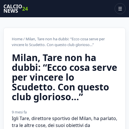
CALCIO
24
☰
NEWS
Home
/ Milan, Tare non ha dubbi: “Ecco cosa serve per
vincere lo Scudetto. Con questo club glorioso…”
Milan, Tare non ha
dubbi: “Ecco cosa serve
per vincere lo
Scudetto. Con questo
club glorioso…”
9 mesi fa
Igli Tare, direttore sportivo del Milan, ha parlato,
tra le altre cose, dei suoi obiettivi da