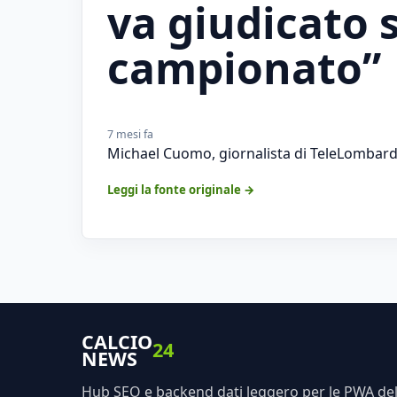
va giudicato s
campionato”
7 mesi fa
Michael Cuomo, giornalista di TeleLombardia
Leggi la fonte originale →
CALCIO
24
NEWS
Hub SEO e backend dati leggero per le PWA dell