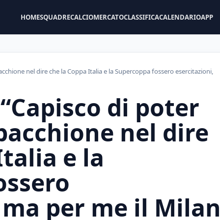
HOME
SQUADRE
CALCIOMERCATO
CLASSIFICA
CALENDARIO
APP
hione nel dire che la Coppa Italia e la Supercoppa fossero esercitazioni,
“Capisco di poter
acchione nel dire
talia e la
ossero
, ma per me il Mila