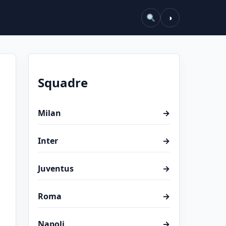
◑
Squadre
Milan
→
Inter
→
Juventus
→
Roma
→
n
Napoli
→