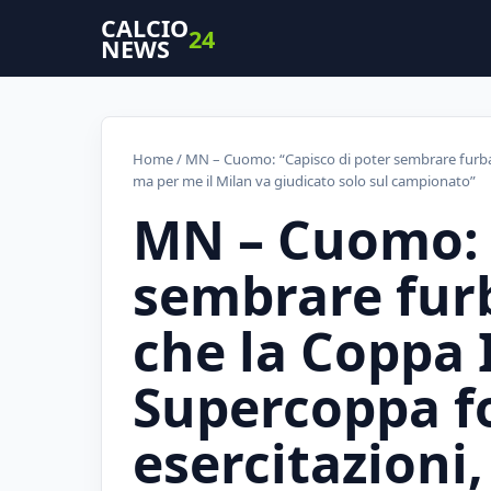
CALCIO
24
NEWS
Home
/ MN – Cuomo: “Capisco di poter sembrare furbacc
ma per me il Milan va giudicato solo sul campionato”
MN – Cuomo: 
sembrare furb
che la Coppa I
Supercoppa f
esercitazioni