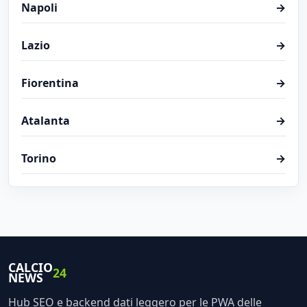
Napoli
→
Lazio
→
Fiorentina
→
Atalanta
→
Torino
→
CALCIO
24
NEWS
Hub SEO e backend dati leggero per le PWA delle