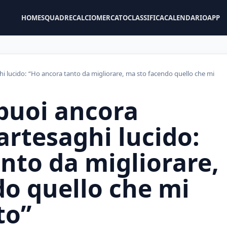
HOME
SQUADRE
CALCIOMERCATO
CLASSIFICA
CALENDARIO
APP
hi lucido: “Ho ancora tanto da migliorare, ma sto facendo quello che mi
puoi ancora
artesaghi lucido:
nto da migliorare,
o quello che mi
to”