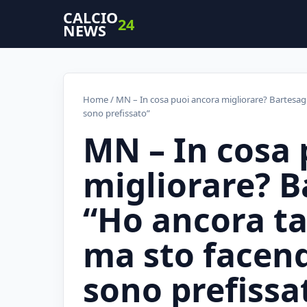
CALCIO
24
NEWS
Home
/ MN – In cosa puoi ancora migliorare? Bartesag
sono prefissato”
MN – In cosa 
migliorare? B
“Ho ancora ta
ma sto facend
sono prefissa