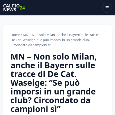
CALCIO
24
☰
NEWS
Home
/ MN – Non solo Milan, anche il Bayern sulle tracce di
De Cat. Waseige: “Se può imporsi in un grande club?
Circondato da campioni sì”
MN – Non solo Milan,
anche il Bayern sulle
tracce di De Cat.
Waseige: “Se può
imporsi in un grande
club? Circondato da
campioni sì”