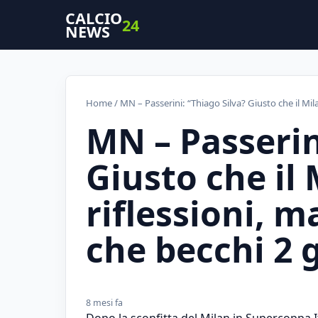
CALCIO
24
NEWS
Home
/ MN – Passerini: “Thiago Silva? Giusto che il Mil
MN – Passerin
Giusto che il 
riflessioni, m
che becchi 2 
8 mesi fa
Dopo la sconfitta del Milan in Supercoppa Ita