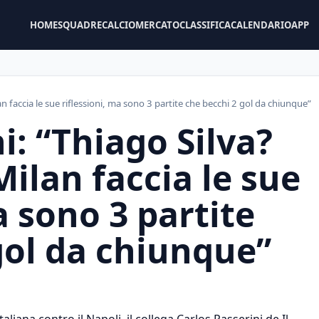
HOME
SQUADRE
CALCIOMERCATO
CLASSIFICA
CALENDARIO
APP
an faccia le sue riflessioni, ma sono 3 partite che becchi 2 gol da chiunque”
i: “Thiago Silva?
Milan faccia le sue
a sono 3 partite
gol da chiunque”
liana contro il Napoli, il collega Carlos Passerini de Il