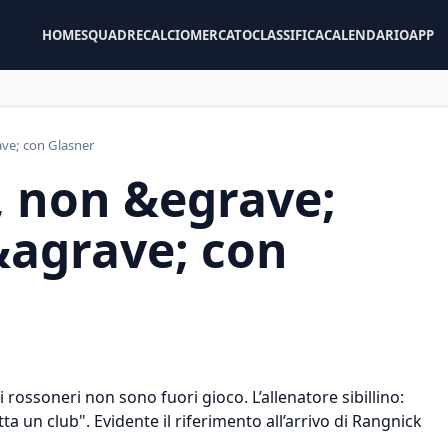
HOME
SQUADRE
CALCIOMERCATO
CLASSIFICA
CALENDARIO
APP
ave; con Glasner
, non &egrave;
r&agrave; con
i rossoneri non sono fuori gioco. L’allenatore sibillino:
a un club". Evidente il riferimento all’arrivo di Rangnick