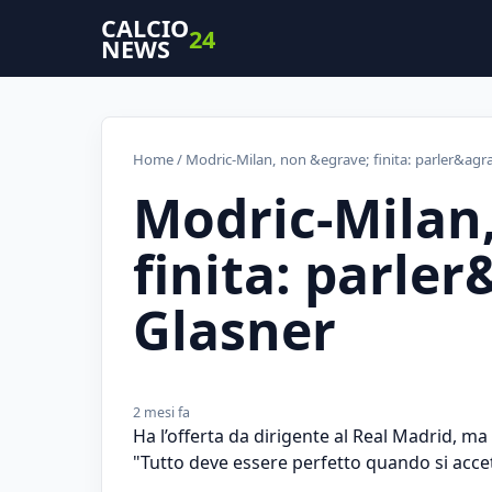
CALCIO
24
NEWS
Home
/ Modric-Milan, non &egrave; finita: parler&agr
Modric-Milan
finita: parle
Glasner
2 mesi fa
Ha l’offerta da dirigente al Real Madrid, ma 
"Tutto deve essere perfetto quando si accett