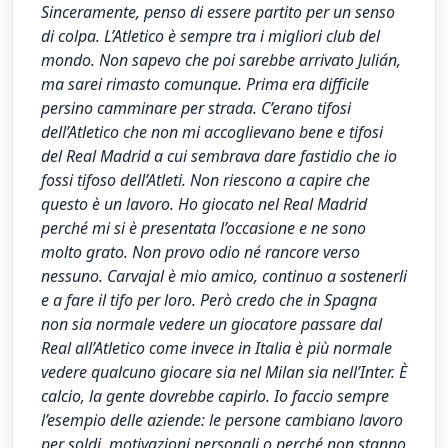
Sinceramente, penso di essere partito per un senso
di colpa. L’Atletico è sempre tra i migliori club del
mondo. Non sapevo che poi sarebbe arrivato Julián,
ma sarei rimasto comunque. Prima era difficile
persino camminare per strada. C’erano tifosi
dell’Atletico che non mi accoglievano bene e tifosi
del Real Madrid a cui sembrava dare fastidio che io
fossi tifoso dell’Atleti. Non riescono a capire che
questo è un lavoro. Ho giocato nel Real Madrid
perché mi si è presentata l’occasione e ne sono
molto grato. Non provo odio né rancore verso
nessuno. Carvajal è mio amico, continuo a sostenerli
e a fare il tifo per loro. Però credo che in Spagna
non sia normale vedere un giocatore passare dal
Real all’Atletico come invece in Italia è più normale
vedere qualcuno giocare sia nel Milan sia nell’Inter. È
calcio, la gente dovrebbe capirlo. Io faccio sempre
l’esempio delle aziende: le persone cambiano lavoro
per soldi, motivazioni personali o perché non stanno