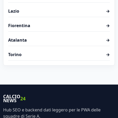
Lazio
→
Fiorentina
→
Atalanta
→
Torino
→
CALCIO
24
NEWS
Hub SEO e backend dati leggero per le PWA delle
squadre di Serie A.