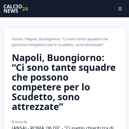
CALCIO
24
☰
NEWS
Home
/ Napoli, Buongiorno: “Ci sono tante squadre che
possono competere per lo Scudetto, sono attrezzate”
Napoli, Buongiorno:
“Ci sono tante squadre
che possono
competere per lo
Scudetto, sono
attrezzate”
8 mesi fa
(ANSA) - ROMA, 06 DIC - "Ci siamo chiariti tra di