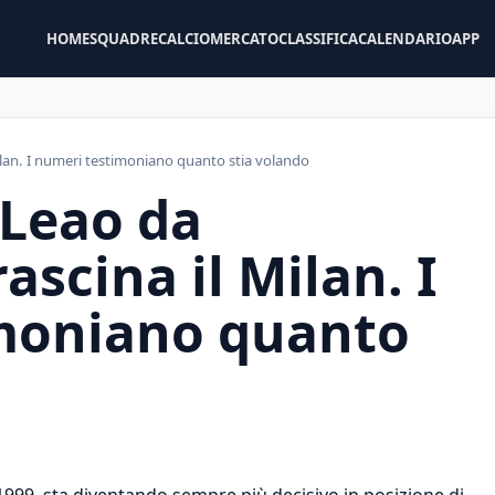
HOME
SQUADRE
CALCIOMERCATO
CLASSIFICA
CALENDARIO
APP
Milan. I numeri testimoniano quanto stia volando
 Leao da
ascina il Milan. I
moniano quanto
1999, sta diventando sempre più decisivo in posizione di