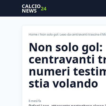
CALCIO
24
NEWS
Home
/ Non solo gol: Leao da centravanti trascina il 
Non solo gol:
centravanti tr
numeri testi
stia volando
8 mesi fa
Rafael Leao, attaccante portoghese classe 