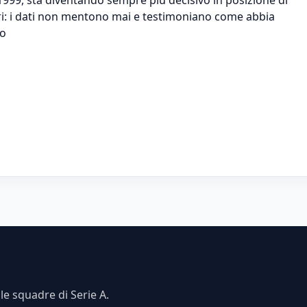
gri: i dati non mentono mai e testimoniano come abbia
po
e squadre di Serie A.