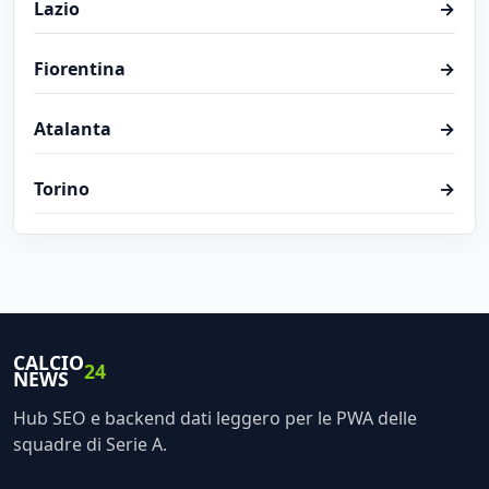
Lazio
→
Fiorentina
→
Atalanta
→
Torino
→
CALCIO
24
NEWS
Hub SEO e backend dati leggero per le PWA delle
squadre di Serie A.