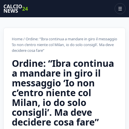
CALCIO
24
☰
NEWS
Home
/ Ordine: “Ibra continua a mandare in giro il messaggio
‘Io non c’entro niente col Milan, io do solo consigli’. Ma deve
decidere cosa fare”
Ordine: “Ibra continua
a mandare in giro il
messaggio ‘Io non
c’entro niente col
Milan, io do solo
consigli’. Ma deve
decidere cosa fare”