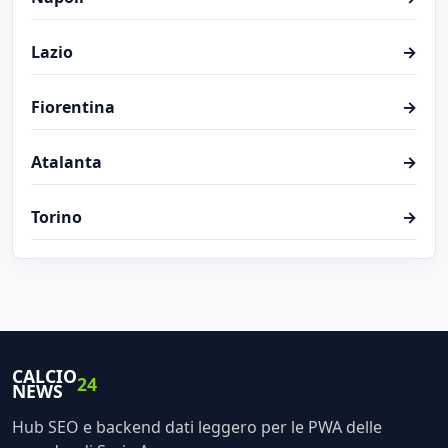
Lazio
→
Fiorentina
→
Atalanta
→
Torino
→
CALCIO
24
NEWS
Hub SEO e backend dati leggero per le PWA delle