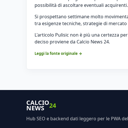
possibilità di ascoltare eventuali acquirenti.
Si prospettano settimane molto movimentat
tra esigenze tecniche, strategie di mercat
L'articolo
Pulisic non è più una certezza per
deciso
proviene da
Calcio News 24
.
Leggi la fonte originale →
CALCIO
24
NEWS
Hub SEO e backend dati leggero per le PWA dell