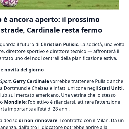
io è ancora aperto: il prossimo
strade, Cardinale resta fermo
guarda il futuro di
Christian Pulisic
. La società, una volta
e, direttore sportivo e direttore tecnico — affronterà il
entato uno dei nodi centrali della pianificazione estiva.
le novità del giorno
 Sport
,
Gerry Cardinale
vorrebbe trattenere Pulisic anche
a Dortmund e Chelsea è infatti un’icona negli
Stati Uniti
,
l club sul mercato americano. Una vetrina che lo stesso
mo
Mondiale
: l’obiettivo è rilanciarsi, attirare l’attenzione
ta importante all’età di 28 anni.
ha deciso
di non rinnovare
il contratto con il Milan. Da un
nenza, dall’altro il giocatore potrebbe aprire alla