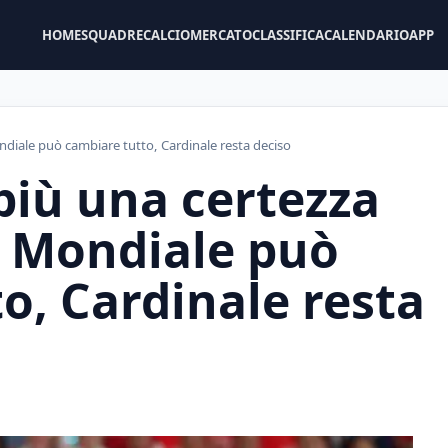
HOME
SQUADRE
CALCIOMERCATO
CLASSIFICA
CALENDARIO
APP
Mondiale può cambiare tutto, Cardinale resta deciso
 più una certezza
il Mondiale può
o, Cardinale resta