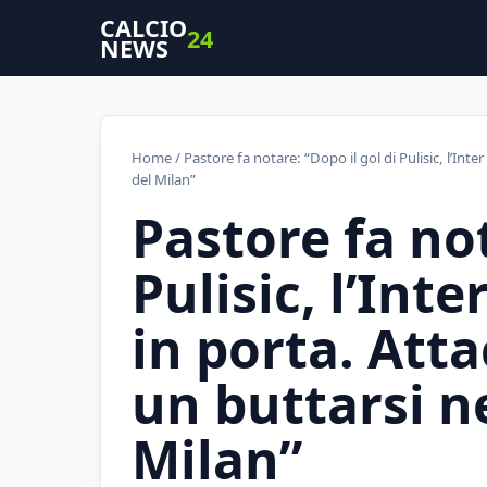
CALCIO
24
NEWS
Home
/ Pastore fa notare: “Dopo il gol di Pulisic, l’Int
del Milan”
Pastore fa not
Pulisic, l’Int
in porta. Att
un buttarsi ne
Milan”