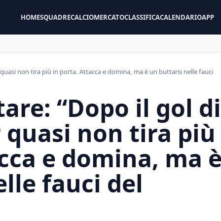
HOME
SQUADRE
CALCIOMERCATO
CLASSIFICA
CALENDARIO
APP
er quasi non tira più in porta. Attacca e domina, ma è un buttarsi nelle fauci
are: “Dopo il gol di
er quasi non tira più
acca e domina, ma 
lle fauci del