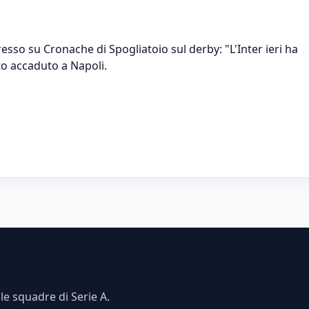
resso su Cronache di Spogliatoio sul derby: "L'Inter ieri ha
to accaduto a Napoli.
e squadre di Serie A.