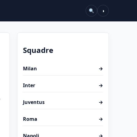
◑
Squadre
Milan
→
Inter
→
è
Juventus
→
Roma
→
Napoli
→